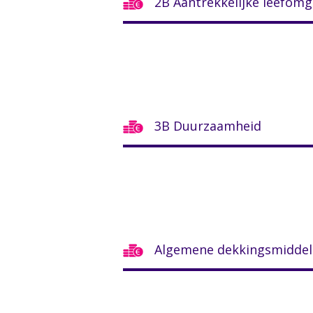
2B Aantrekkelijke leefomg
3B Duurzaamheid
Algemene dekkingsmidde