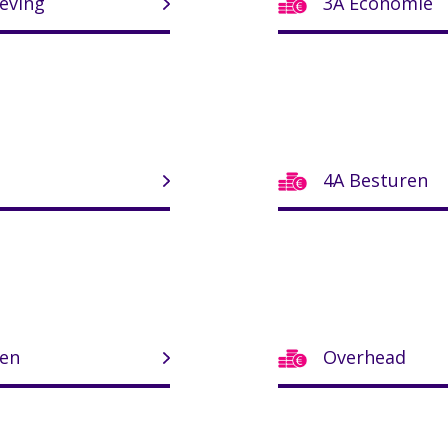
eving
3A Economie
4A Besturen
len
Overhead