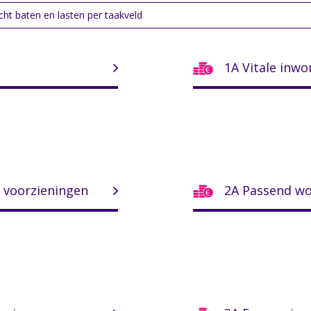
cht baten en lasten per taakveld
1A Vitale inw
 voorzieningen
2A Passend w