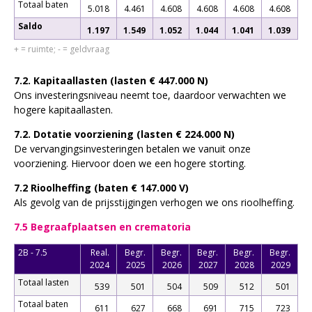
Totaal baten
5.018
4.461
4.608
4.608
4.608
4.608
Saldo
1.197
1.549
1.052
1.044
1.041
1.039
+ = ruimte; - = geldvraag
7.2. Kapitaallasten (lasten € 447.000 N)
Ons investeringsniveau neemt toe, daardoor verwachten we
hogere kapitaallasten.
7.2. Dotatie voorziening (lasten € 224.000 N)
De vervangingsinvesteringen betalen we vanuit onze
voorziening. Hiervoor doen we een hogere storting.
7.2 Rioolheffing (baten € 147.000 V)
Als gevolg van de prijsstijgingen verhogen we ons rioolheffing.
7.5 Begraafplaatsen en crematoria
2B - 7.5
Real.
Begr.
Begr.
Begr.
Begr.
Begr.
2024
2025
2026
2027
2028
2029
Totaal lasten
539
501
504
509
512
501
Totaal baten
611
627
668
691
715
723