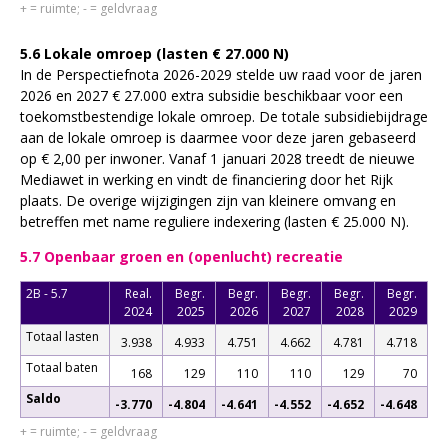
+ = ruimte; - = geldvraag
5.6 Lokale omroep (lasten € 27.000 N)
In de Perspectiefnota 2026-2029 stelde uw raad voor de jaren
2026 en 2027 € 27.000 extra subsidie beschikbaar voor een
toekomstbestendige lokale omroep. De totale subsidiebijdrage
aan de lokale omroep is daarmee voor deze jaren gebaseerd
op € 2,00 per inwoner. Vanaf 1 januari 2028 treedt de nieuwe
Mediawet in werking en vindt de financiering door het Rijk
plaats. De overige wijzigingen zijn van kleinere omvang en
betreffen met name reguliere indexering (lasten € 25.000 N).
5.7 Openbaar groen en (openlucht) recreatie
2B - 5.7
Real.
Begr.
Begr.
Begr.
Begr.
Begr.
2024
2025
2026
2027
2028
2029
Totaal lasten
3.938
4.933
4.751
4.662
4.781
4.718
Totaal baten
168
129
110
110
129
70
Saldo
-3.770
-4.804
-4.641
-4.552
-4.652
-4.648
+ = ruimte; - = geldvraag