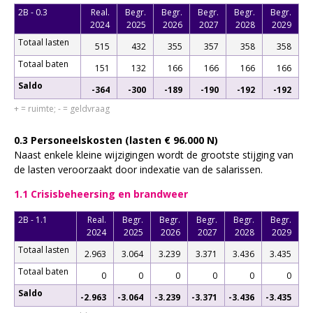
2B - 0.3
Real.
Begr.
Begr.
Begr.
Begr.
Begr.
2024
2025
2026
2027
2028
2029
Totaal lasten
515
432
355
357
358
358
Totaal baten
151
132
166
166
166
166
Saldo
-364
-300
-189
-190
-192
-192
+ = ruimte; - = geldvraag
0.3 Personeelskosten (lasten € 96.000 N)
Naast enkele kleine wijzigingen wordt de grootste stijging van
de lasten veroorzaakt door indexatie van de salarissen.
1.1 Crisisbeheersing en brandweer
2B - 1.1
Real.
Begr.
Begr.
Begr.
Begr.
Begr.
2024
2025
2026
2027
2028
2029
Totaal lasten
2.963
3.064
3.239
3.371
3.436
3.435
Totaal baten
0
0
0
0
0
0
Saldo
-2.963
-3.064
-3.239
-3.371
-3.436
-3.435