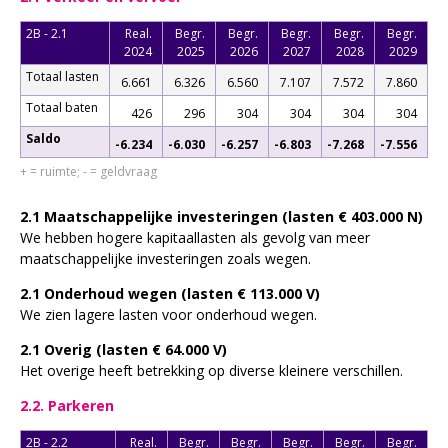
2B - 2.1
Real.
Begr.
Begr.
Begr.
Begr.
Begr.
2024
2025
2026
2027
2028
2029
Totaal lasten
6.661
6.326
6.560
7.107
7.572
7.860
Totaal baten
426
296
304
304
304
304
Saldo
-6.234
-6.030
-6.257
-6.803
-7.268
-7.556
+ = ruimte; - = geldvraag
2.1 Maatschappelijke investeringen (lasten € 403.000 N)
We hebben hogere kapitaallasten als gevolg van meer
maatschappelijke investeringen zoals wegen.
2.1 Onderhoud wegen (lasten € 113.000 V)
We zien lagere lasten voor onderhoud wegen.
2.1 Overig (lasten € 64.000 V)
Het overige heeft betrekking op diverse kleinere verschillen.
2.2. Parkeren
2B - 2.2
Real.
Begr.
Begr.
Begr.
Begr.
Begr.