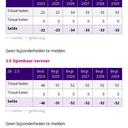
2024
2025
2026
2027
2028
2029
Totaal lasten
22
23
34
33
33
33
Totaal baten
0
0
0
0
0
0
Saldo
-22
-23
-34
-33
-33
-33
+ = ruimte; - = geldvraag
Geen bijzonderheden te melden.
2.5 Openbaar vervoer
2B - 2.5
Real.
Begr.
Begr.
Begr.
Begr.
Begr.
2024
2025
2026
2027
2028
2029
Totaal lasten
46
51
52
52
52
52
Totaal baten
0
0
0
0
0
0
Saldo
-46
-51
-52
-52
-52
-52
+ = ruimte; - = geldvraag
Geen bijzonderheden te melden.