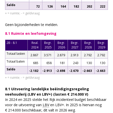
Saldo
72
126
164
182
202
222
+ = ruimte; - = geldvraag
Geen bijzonderheden te melden.
8.1 Ruimte en leefomgeving
2B - 8.1
Real.
Begr.
Begr.
Begr.
Begr.
Begr.
2024
2025
2026
2027
2028
2029
Totaal lasten
2.867
3.571
2.879
2.913
2.792
2.792
Totaal baten
685
658
181
243
130
130
Saldo
-2.182
-2.913
-2.698
-2.670
-2.663
-2.663
+ = ruimte; - = geldvraag
8.1 Uitvoering landelijke beëindigingsregeling
veehouderij (LBV en LBV+) (lasten € 214.000 V)
In 2024 en 2025 stelde het Rijk incidenteel budget beschikbaar
voor de uitvoering van
LBV
en LBV+. In 2025 is hiervan nog
€ 214.000 beschikbaar, dit valt in 2026 weg.