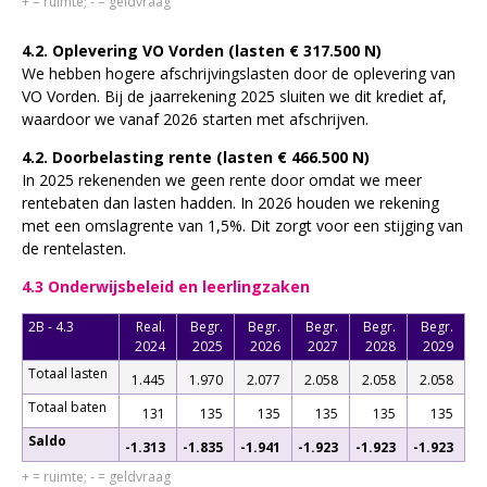
+ = ruimte; - = geldvraag
4.2. Oplevering VO Vorden (lasten € 317.500 N)
We hebben hogere afschrijvingslasten door de oplevering van
VO Vorden. Bij de jaarrekening 2025 sluiten we dit krediet af,
waardoor we vanaf 2026 starten met afschrijven.
4.2. Doorbelasting rente (lasten € 466.500 N)
In 2025 rekenenden we geen rente door omdat we meer
rentebaten dan lasten hadden. In 2026 houden we rekening
met een omslagrente van 1,5%. Dit zorgt voor een stijging van
de rentelasten.
4.3 Onderwijsbeleid en leerlingzaken
2B - 4.3
Real.
Begr.
Begr.
Begr.
Begr.
Begr.
2024
2025
2026
2027
2028
2029
Totaal lasten
1.445
1.970
2.077
2.058
2.058
2.058
Totaal baten
131
135
135
135
135
135
Saldo
-1.313
-1.835
-1.941
-1.923
-1.923
-1.923
+ = ruimte; - = geldvraag