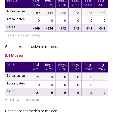
2B - 5.3
Real.
Begr.
Begr.
Begr.
Begr.
Begr.
2024
2025
2026
2027
2028
2029
Totaal lasten
169
334
342
342
342
342
Totaal baten
0
0
0
0
0
0
Saldo
-169
-334
-342
-342
-342
-342
+ = ruimte; - = geldvraag
Geen bijzonderheden te melden.
5.4 Musea
2B - 5.4
Real.
Begr.
Begr.
Begr.
Begr.
Begr.
2024
2025
2026
2027
2028
2029
Totaal lasten
21
0
0
0
0
0
Totaal baten
0
0
0
0
0
0
Saldo
-21
0
0
0
0
0
+ = ruimte; - = geldvraag
Geen bijzonderheden te melden.