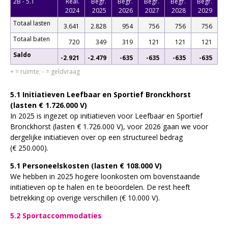
2B - 5.1
Real.
Begr.
Begr.
Begr.
Begr.
Begr.
2024
2025
2026
2027
2028
2029
Totaal lasten
3.641
2.828
954
756
756
756
Totaal baten
720
349
319
121
121
121
Saldo
-2.921
-2.479
-635
-635
-635
-635
+ = ruimte; - = geldvraag
5.1 Initiatieven Leefbaar en Sportief Bronckhorst
(lasten € 1.726.000 V)
In 2025 is ingezet op initiatieven voor Leefbaar en Sportief
Bronckhorst (lasten € 1.726.000 V), voor 2026 gaan we voor
dergelijke initiatieven over op een structureel bedrag
(€ 250.000).
5.1 Personeelskosten (lasten € 108.000 V)
We hebben in 2025 hogere loonkosten om bovenstaande
initiatieven op te halen en te beoordelen. De rest heeft
betrekking op overige verschillen (€ 10.000 V).
5.2 Sportaccommodaties