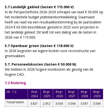
5.7 Landelijk gebied (lasten € 115.000 V)
In de Perspectiefnota 2026-2029 schrapte uw raad € 50.000 op
het incidentele budget plattelandsontwikkeling. Daarnaast
heeft uw raad via een resultaatbestemming bij de Jaarstukken
2024 € 65.000 beschikbaar gesteld in 2025 voor projecten in
het landelijk gebied. Dit leidt tot een daling van de lasten in
2026 van € 115.000.
5.7 Openbaar groen (lasten € 118.000 V)
In 2026 begroten we lagere kosten voor reconstructie van
groenvakken.
5.7. Personeelskosten (lasten € 50.000 N)
We hebben in 2026 hogere loonkosten als gevolg van de
hogere CAO.
7.2 Riolering
2B - 7.2
Real.
Begr.
Begr.
Begr.
Begr.
Begr.
2024
2025
2026
2027
2028
2029
Totaal lasten
3.821
2.912
3.556
3.564
3.567
3.569