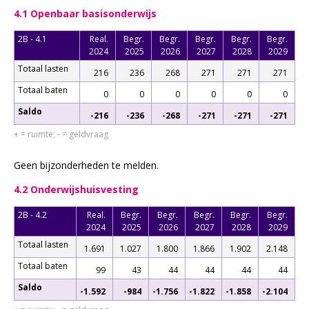
4.1 Openbaar basisonderwijs
2B - 4.1
Real.
Begr.
Begr.
Begr.
Begr.
Begr.
2024
2025
2026
2027
2028
2029
Totaal lasten
216
236
268
271
271
271
Totaal baten
0
0
0
0
0
0
Saldo
-216
-236
-268
-271
-271
-271
+ = ruimte; - = geldvraag
Geen bijzonderheden te melden.
4.2 Onderwijshuisvesting
2B - 4.2
Real.
Begr.
Begr.
Begr.
Begr.
Begr.
2024
2025
2026
2027
2028
2029
Totaal lasten
1.691
1.027
1.800
1.866
1.902
2.148
Totaal baten
99
43
44
44
44
44
Saldo
-1.592
-984
-1.756
-1.822
-1.858
-2.104