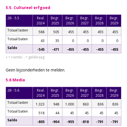
5.5. Cultureel erfgoed
2B - 5.5
Real.
Begr.
Begr.
Begr.
Begr.
Begr.
2024
2025
2026
2027
2028
2029
Totaal lasten
588
505
455
455
455
455
Totaal baten
43
35
0
0
0
0
Saldo
-545
-471
-455
-455
-455
-455
+ = ruimte; - = geldvraag
Geen bijzonderheden te melden.
5.6 Media
2B - 5.6
Real.
Begr.
Begr.
Begr.
Begr.
Begr.
2024
2025
2026
2027
2028
2029
Totaal lasten
1.323
948
1.000
863
836
836
Totaal baten
518
44
45
45
45
45
Saldo
-805
-904
-955
-818
-791
-791