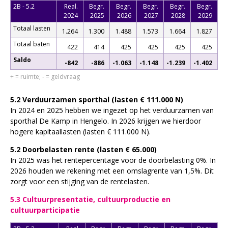
2B - 5.2
Real.
Begr.
Begr.
Begr.
Begr.
Begr.
2024
2025
2026
2027
2028
2029
Totaal lasten
1.264
1.300
1.488
1.573
1.664
1.827
Totaal baten
422
414
425
425
425
425
Saldo
-842
-886
-1.063
-1.148
-1.239
-1.402
+ = ruimte; - = geldvraag
5.2 Verduurzamen sporthal (lasten € 111.000 N)
In 2024 en 2025 hebben we ingezet op het verduurzamen van
sporthal De Kamp in Hengelo. In 2026 krijgen we hierdoor
hogere kapitaallasten (lasten € 111.000 N).
5.2 Doorbelasten rente (lasten € 65.000)
In 2025 was het rentepercentage voor de doorbelasting 0%. In
2026 houden we rekening met een omslagrente van 1,5%. Dit
zorgt voor een stijging van de rentelasten.
5.3 Cultuurpresentatie, cultuurproductie en
cultuurparticipatie