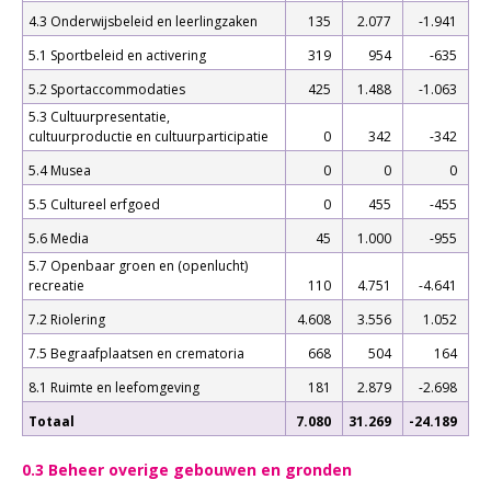
4.3 Onderwijsbeleid en leerlingzaken
135
2.077
-1.941
5.1 Sportbeleid en activering
319
954
-635
5.2 Sportaccommodaties
425
1.488
-1.063
5.3 Cultuurpresentatie,
cultuurproductie en cultuurparticipatie
0
342
-342
5.4 Musea
0
0
0
5.5 Cultureel erfgoed
0
455
-455
5.6 Media
45
1.000
-955
5.7 Openbaar groen en (openlucht)
recreatie
110
4.751
-4.641
7.2 Riolering
4.608
3.556
1.052
7.5 Begraafplaatsen en crematoria
668
504
164
8.1 Ruimte en leefomgeving
181
2.879
-2.698
Totaal
7.080
31.269
-24.189
0.3 Beheer overige gebouwen en gronden