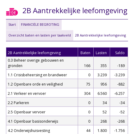
2B Aantrekkelijke leefomgeving
Start
FINANCIËLE BEGROTING
Overzicht baten en lasten per taakveld
2B Aantrekkelijke leefomgeving
2B Aantrekkelijke leefomgeving
Baten
Lasten
Saldo
0.3 Beheer overige gebouwen en
gronden
166
355
-189
1.1 Crisisbeheersing en brandweer
0
3.239
-3.239
1.2 Openbare orde en veiligheid
75
956
-882
2.1 Verkeer en vervoer
304
6.560
-6.257
2.2 Parkeren
0
34
-34
2.5 Openbaar vervoer
0
52
-52
4.1 Openbaar basisonderwijs
0
268
-268
4.2 Onderwijshuisvesting
44
1.800
-1.756